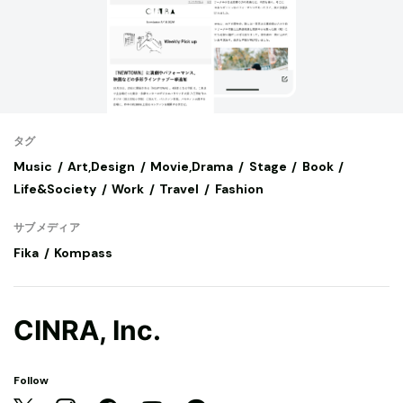
タグ
Music
Art,Design
Movie,Drama
Stage
Book
Life&Society
Work
Travel
Fashion
サブメディア
Fika
Kompass
CINRA, Inc.
Follow