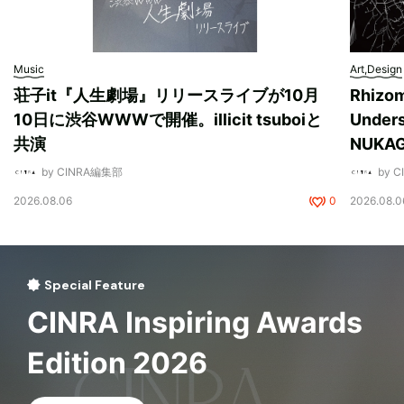
Music
Art,Design
荘子it『人生劇場』リリースライブが10月
Rhizo
10日に渋谷WWWで開催。illicit tsuboiと
Unde
共演
NUK
by CINRA編集部
by 
2026.08.06
0
2026.08.0
Special Feature
CINRA Inspiring Awards
Edition 2026