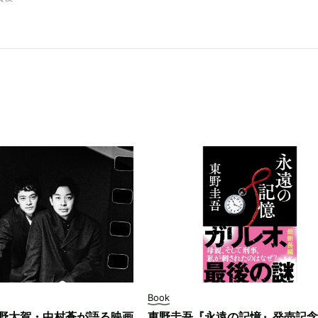
Book
野太賀・中村蒼が語る映画
東野圭吾『永遠の記憶』発売記念