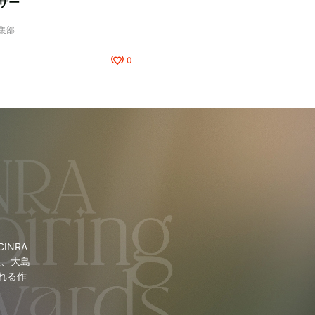
サー
編集部
0
NRA
里、大島
れる作