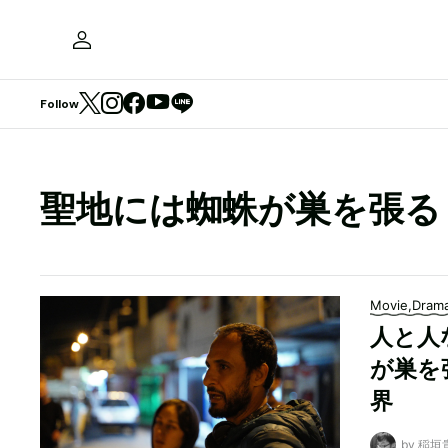
Follow
聖地には蜘蛛が巣を張る
Movie,Dram
人と人
が巣を
界
by 稲垣