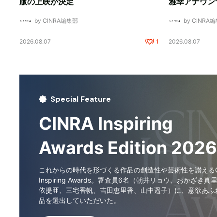
版の上映が決定
雅幸アナウン
by CINRA編集部
by CINRA
2026.08.07
1
2026.08.07
Special Feature
CINRA Inspiring
Awards Edition 2026
これからの時代を形づくる作品の創造性や芸術性を讃えるCI
Inspiring Awards。審査員6名（朝井リョウ、おかざき真
依提亜、三宅香帆、吉田恵里香、山中遥子）に、意欲あふ
品を選出していただいた。