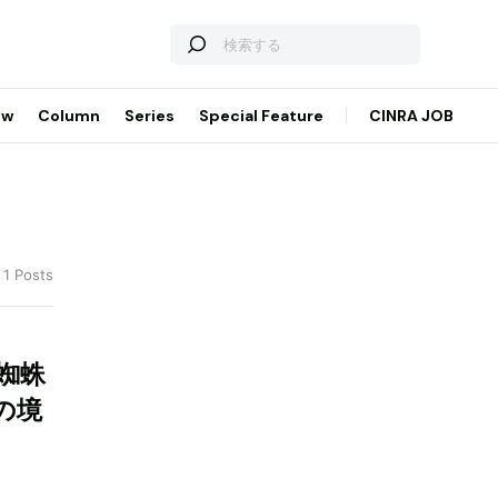
ew
Column
Series
Special Feature
CINRA JOB
 1 Posts
蜘蛛
の境