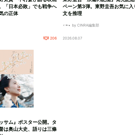
。「日本必敗」でも戦争へ
ペーン第3弾。東野圭吾お気に入
気の正体
文を推理
by CINRA編集部
206
2026.08.07
ッサム』ポスター公開。タ
督は奥山大史、語りは三條