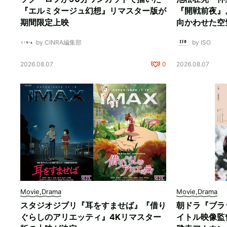
『エルミタージュ幻想』リマスター版が
『開戦前夜』
期間限定上映
向かわせた空
by CINRA編集部
by ISO
2026.08.07
0
2026.08.07
Movie,Drama
Movie,Drama
スタジオジブリ『耳をすませば』『借り
朝ドラ『ブラ
ぐらしのアリエッティ』4Kリマスター
イトル映像監