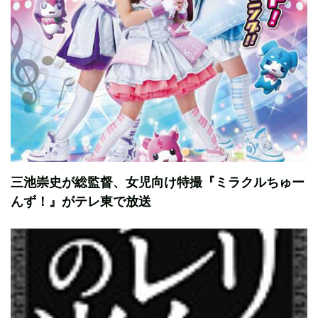
三池崇史が総監督、女児向け特撮『ミラクルちゅー
んず！』がテレ東で放送