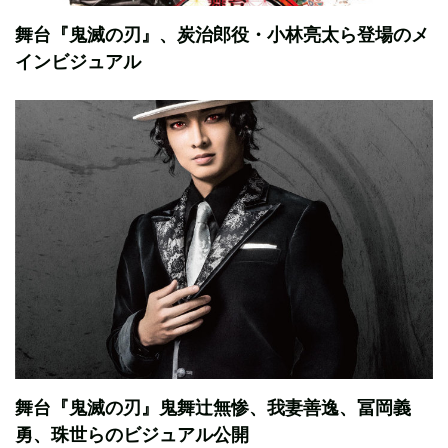
舞台『鬼滅の刃』、炭治郎役・小林亮太ら登場のメ
インビジュアル
舞台『鬼滅の刃』鬼舞辻無惨、我妻善逸、冨岡義
勇、珠世らのビジュアル公開