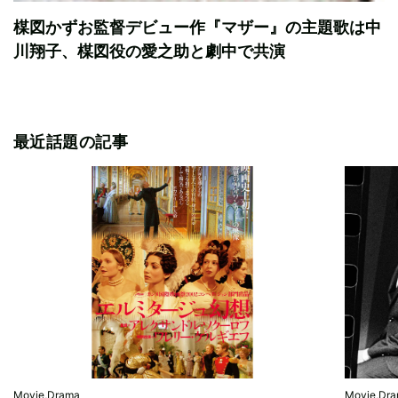
楳図かずお監督デビュー作『マザー』の主題歌は中
川翔子、楳図役の愛之助と劇中で共演
最近話題の記事
Movie,Drama
Movie,Dr