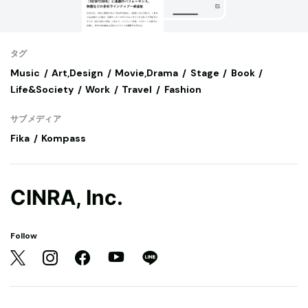
タグ
Music
Art,Design
Movie,Drama
Stage
Book
Life&Society
Work
Travel
Fashion
サブメディア
Fika
Kompass
CINRA, Inc.
Follow