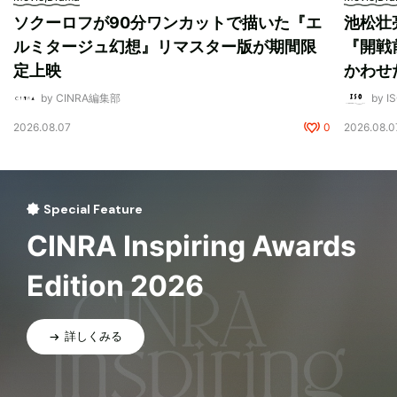
ソクーロフが90分ワンカットで描いた『エ
池松壮
ルミタージュ幻想』リマスター版が期間限
『開戦
定上映
かわせ
by CINRA編集部
by I
2026.08.07
0
2026.08.0
Special Feature
CINRA Inspiring Awards
Edition 2026
詳しくみる