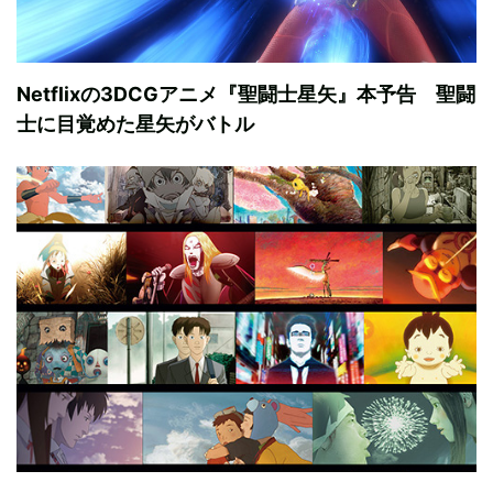
Netflixの3DCGアニメ『聖闘士星矢』本予告 聖闘
士に目覚めた星矢がバトル