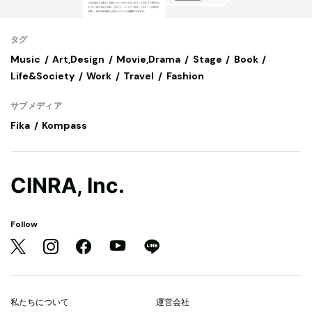
タグ
Music
Art,Design
Movie,Drama
Stage
Book
Life&Society
Work
Travel
Fashion
サブメディア
Fika
Kompass
CINRA, Inc.
Follow
私たちについて
運営会社