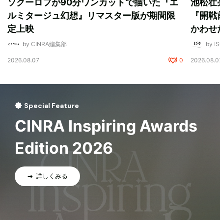
ソクーロフが90分ワンカットで描いた『エ
池松壮
ルミタージュ幻想』リマスター版が期間限
『開戦
定上映
かわせ
by CINRA編集部
by I
2026.08.07
0
2026.08.0
Special Feature
CINRA Inspiring Awards
Edition 2026
詳しくみる