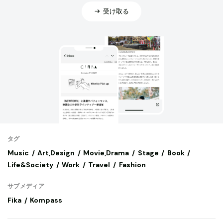
受け取る
タグ
Music
Art,Design
Movie,Drama
Stage
Book
Life&Society
Work
Travel
Fashion
サブメディア
Fika
Kompass