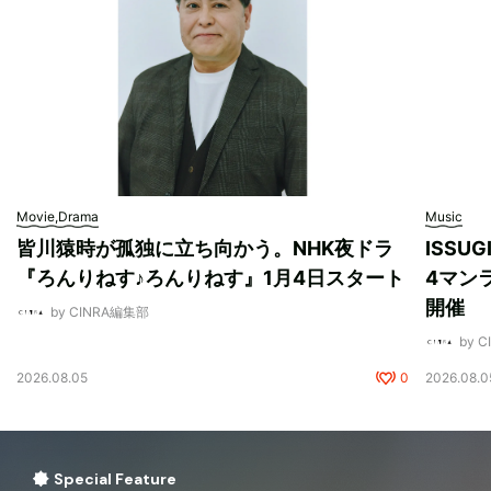
Movie,Drama
Music
皆川猿時が孤独に立ち向かう。NHK夜ドラ
ISSU
『ろんりねす♪ろんりねす』1月4日スタート
4マンラ
開催
by CINRA編集部
by 
2026.08.05
0
2026.08.0
Special Feature