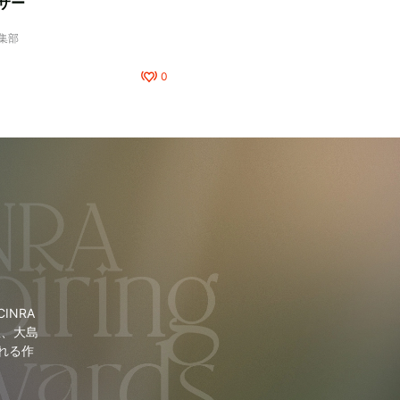
サー
編集部
0
NRA
里、大島
れる作