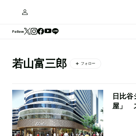
Follow
若山富三郎
フォロー
日比谷
屋」 