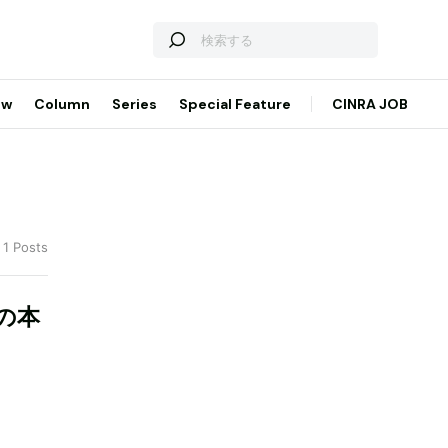
ew
Column
Series
Special Feature
CINRA JOB
 1 Posts
の本