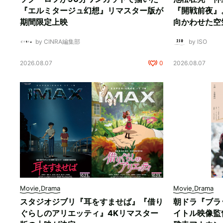
『エルミタージュ幻想』リマスター版が
『開戦前夜』
期間限定上映
向かわせた空
by CINRA編集部
by ISO
2026.08.07
0
2026.08.07
Movie,Drama
Movie,Drama
スタジオジブリ『耳をすませば』『借り
朝ドラ『ブラ
ぐらしのアリエッティ』4Kリマスター
イトル映像監