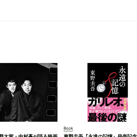
Book
野太賀・中村蒼が語る映画
東野圭吾『永遠の記憶』発売記念