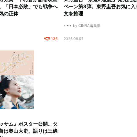
。「日本必敗」でも戦争へ
ペーン第3弾。東野圭吾お気に入
気の正体
文を推理
by CINRA編集部
135
2026.08.07
ッサム』ポスター公開。タ
督は奥山大史、語りは三條