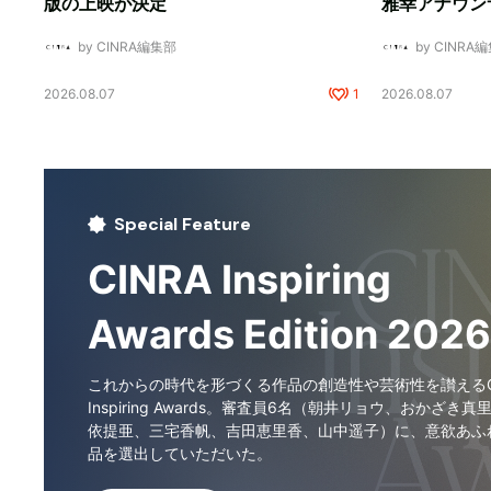
版の上映が決定
雅幸アナウン
by CINRA編集部
by CINRA
2026.08.07
1
2026.08.07
Special Feature
CINRA Inspiring
Awards Edition 2026
これからの時代を形づくる作品の創造性や芸術性を讃えるCI
Inspiring Awards。審査員6名（朝井リョウ、おかざき真
依提亜、三宅香帆、吉田恵里香、山中遥子）に、意欲あふ
品を選出していただいた。