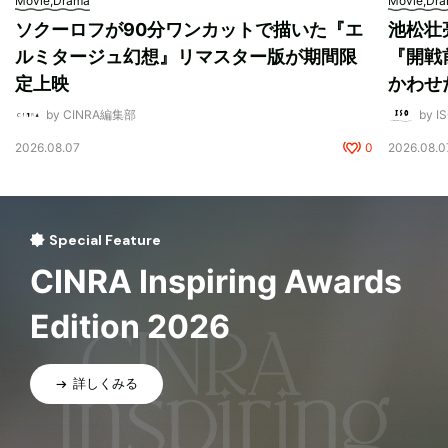
Movie,Drama
Movie,Dr
ソクーロフが90分ワンカットで描いた『エ
池松壮
ルミタージュ幻想』リマスター版が期間限
『開戦
定上映
かわせ
by CINRA編集部
by I
2026.08.07
0
2026.08.0
Special Feature
CINRA Inspiring Awards
Edition 2026
詳しくみる