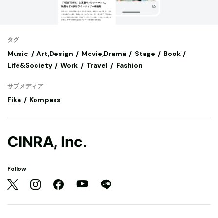
タグ
Music
Art,Design
Movie,Drama
Stage
Book
Life&Society
Work
Travel
Fashion
サブメディア
Fika
Kompass
CINRA, Inc.
Follow