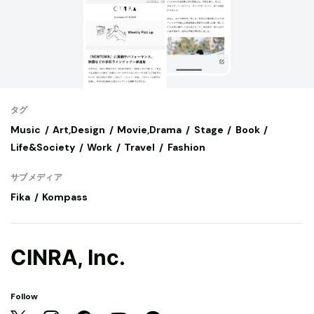
タグ
Music
Art,Design
Movie,Drama
Stage
Book
Life&Society
Work
Travel
Fashion
サブメディア
Fika
Kompass
CINRA, Inc.
Follow