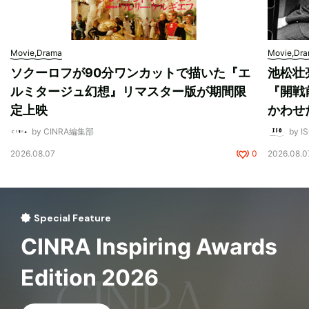
Movie,Drama
Movie,Dr
ソクーロフが90分ワンカットで描いた『エ
池松壮
ルミタージュ幻想』リマスター版が期間限
『開戦
定上映
かわせ
by CINRA編集部
by I
2026.08.07
0
2026.08.0
Special Feature
CINRA Inspiring Awards
Edition 2026