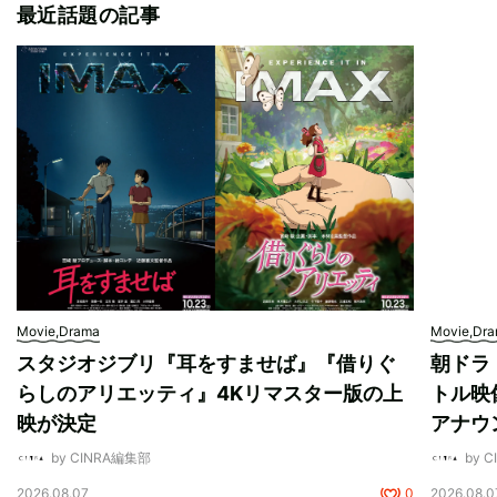
最近話題の記事
Movie,Drama
Movie,Dr
スタジオジブリ『耳をすませば』『借りぐ
朝ドラ
らしのアリエッティ』4Kリマスター版の上
トル映
映が決定
アナウ
by CINRA編集部
by 
2026.08.07
0
2026.08.0