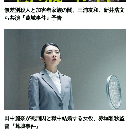
無差別殺人と加害者家族の闇、三浦友和、新井浩文
ら共演『葛城事件』予告
田中麗奈が死刑囚と獄中結婚する女役、赤堀雅秋監
督『葛城事件』