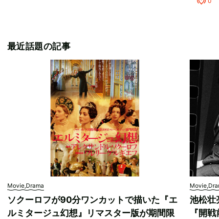
0
最近話題の記事
Movie,Drama
Movie,Dr
ソクーロフが90分ワンカットで描いた『エ
池松壮
ルミタージュ幻想』リマスター版が期間限
『開戦