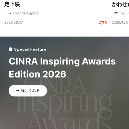
定上映
かわせ
by CINRA編集部
by I
2026.08.07
0
2026.08.0
Special Feature
CINRA Inspiring Awards
Edition 2026
詳しくみる