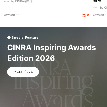
開催
by CINRA編集部
by 
2026.08.05
0
2026.08.0
Special Feature
CINRA Inspiring Awards
Edition 2026
詳しくみる