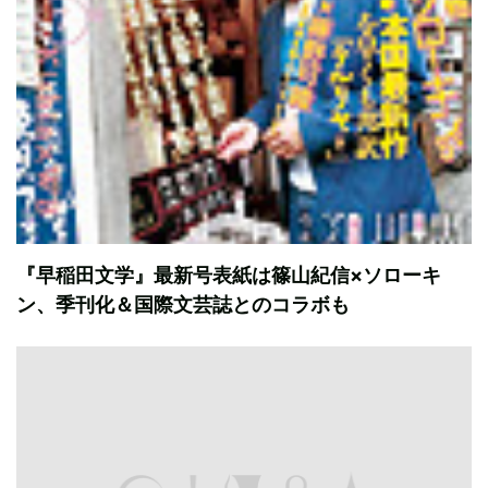
『早稲田文学』最新号表紙は篠山紀信×ソローキ
ン、季刊化＆国際文芸誌とのコラボも