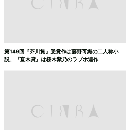
第149回『芥川賞』受賞作は藤野可織の二人称小
説、『直木賞』は桜木紫乃のラブホ連作