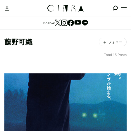
Follow
藤野可織
フォロー
Total 15 Posts