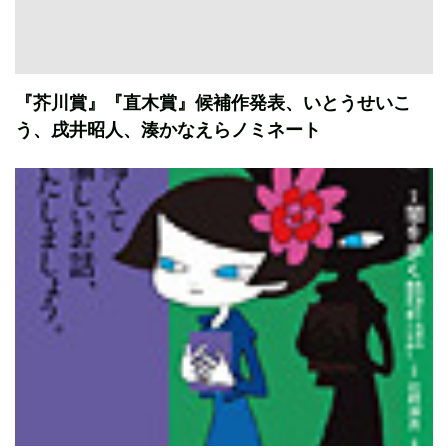
『芥川賞』『直木賞』候補作発表、いとうせいこ
う、戌井昭人、湊かなえらノミネート