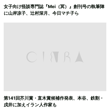
女子向け怪談専門誌『Mei（冥）』創刊号の執筆陣
に山岸凉子、辻村深月、今日マチ子ら
第141回芥川賞・直木賞候補作発表、本谷、鉄割・
戌井に加えイラン人作家も