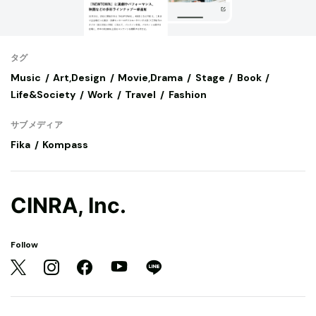
タグ
Music
Art,Design
Movie,Drama
Stage
Book
Life&Society
Work
Travel
Fashion
サブメディア
Fika
Kompass
CINRA, Inc.
Follow