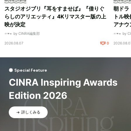
Movie,Drama
Movie,Dr
スタジオジブリ『耳をすませば』『借りぐ
朝ドラ
らしのアリエッティ』4Kリマスター版の上
トル映
映が決定
アナウ
by CINRA編集部
by 
2026.08.07
0
2026.08.0
Special Feature
CINRA Inspiring Awards
Edition 2026
詳しくみる