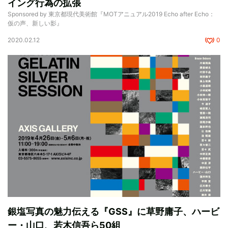
イング行為の拡張
Sponsored by 東京都現代美術館『MOTアニュアル2019 Echo after Echo：
仮の声、新しい影』
2020.02.12
0
銀塩写真の魅力伝える『GSS』に草野庸子、ハービ
ー・山口、若木信吾ら50組