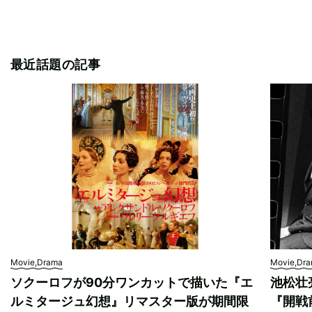
最近話題の記事
Movie,Drama
Movie,Dr
ソクーロフが90分ワンカットで描いた『エ
池松壮
ルミタージュ幻想』リマスター版が期間限
『開戦