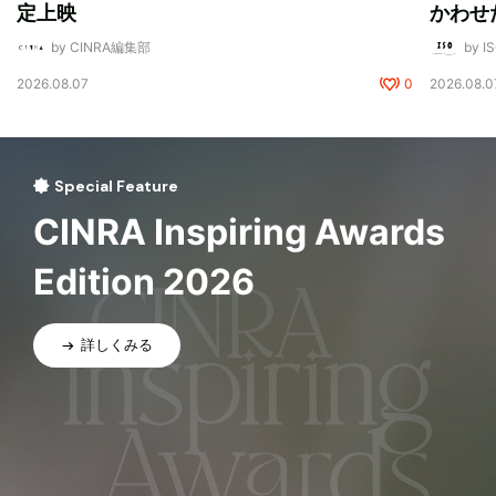
定上映
かわせ
by CINRA編集部
by I
2026.08.07
0
2026.08.0
Special Feature
CINRA Inspiring Awards
Edition 2026
詳しくみる