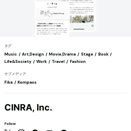
タグ
Music
Art,Design
Movie,Drama
Stage
Book
Life&Society
Work
Travel
Fashion
サブメディア
Fika
Kompass
CINRA, Inc.
Follow