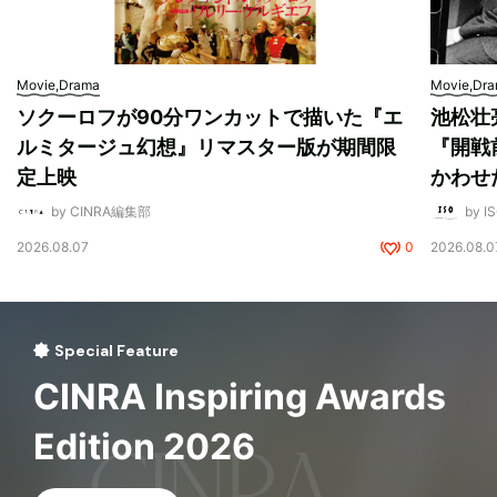
Movie,Drama
Movie,Dr
ソクーロフが90分ワンカットで描いた『エ
池松壮
ルミタージュ幻想』リマスター版が期間限
『開戦
定上映
かわせ
by CINRA編集部
by I
2026.08.07
0
2026.08.0
Special Feature
CINRA Inspiring Awards
Edition 2026