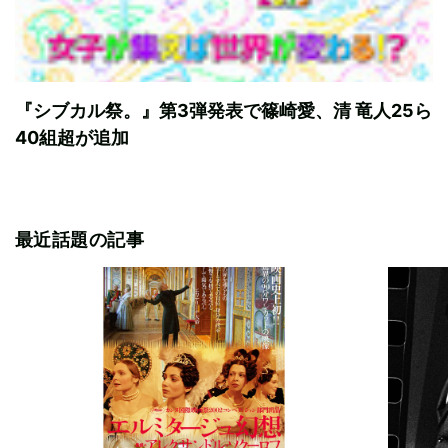
『シブカル祭。』第3弾発表で篠崎愛、清 竜人25ら
40組超が追加
最近話題の記事