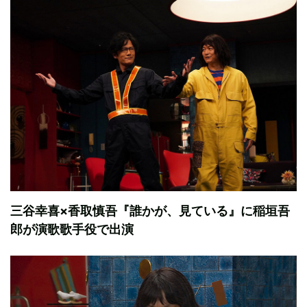
三谷幸喜×香取慎吾『誰かが、見ている』に稲垣吾
郎が演歌歌手役で出演