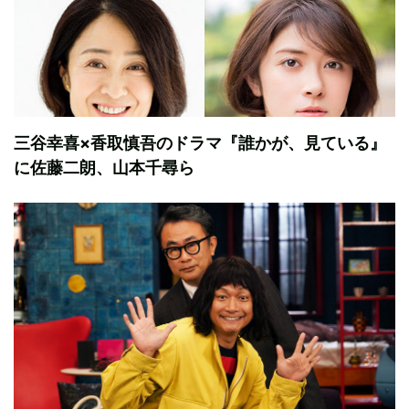
三谷幸喜×香取慎吾のドラマ『誰かが、見ている』
に佐藤二朗、山本千尋ら