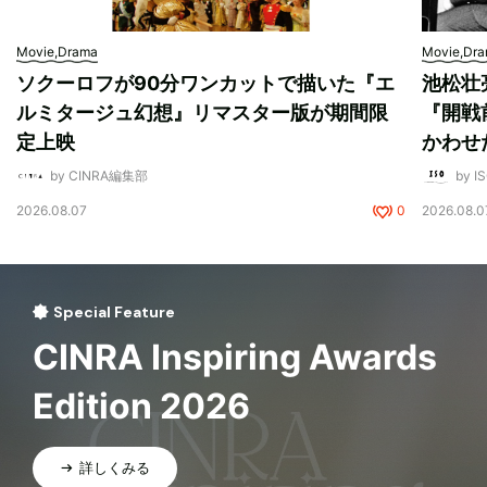
Movie,Drama
Movie,Dr
ソクーロフが90分ワンカットで描いた『エ
池松壮
ルミタージュ幻想』リマスター版が期間限
『開戦
定上映
かわせ
by CINRA編集部
by I
2026.08.07
0
2026.08.0
Special Feature
CINRA Inspiring Awards
Edition 2026
詳しくみる