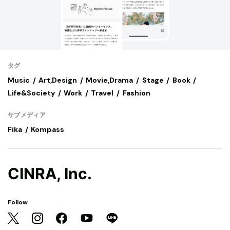
タグ
Music
Art,Design
Movie,Drama
Stage
Book
Life&Society
Work
Travel
Fashion
サブメディア
Fika
Kompass
CINRA, Inc.
Follow