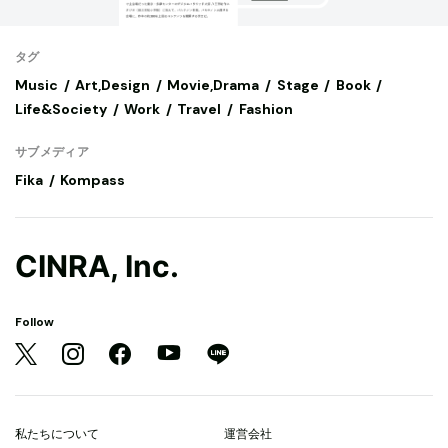
タグ
Music
Art,Design
Movie,Drama
Stage
Book
Life&Society
Work
Travel
Fashion
サブメディア
Fika
Kompass
CINRA, Inc.
Follow
私たちについて
運営会社