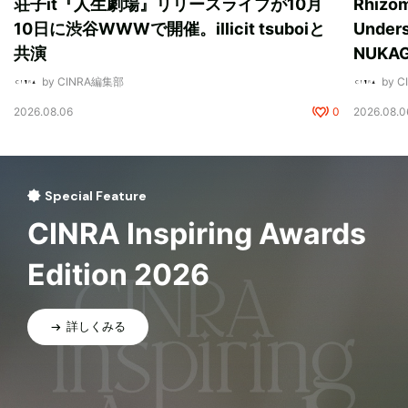
荘子it『人生劇場』リリースライブが10月
Rhizo
10日に渋谷WWWで開催。illicit tsuboiと
Unde
共演
NUK
by CINRA編集部
by 
2026.08.06
0
2026.08.0
Special Feature
CINRA Inspiring Awards
Edition 2026
詳しくみる