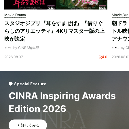
Movie,Drama
Movie,Dr
スタジオジブリ『耳をすませば』『借りぐ
朝ドラ
らしのアリエッティ』4Kリマスター版の上
トル映
映が決定
アナウ
by CINRA編集部
by 
2026.08.07
0
2026.08.0
Special Feature
CINRA Inspiring Awards
Edition 2026
詳しくみる