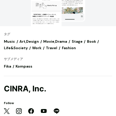
タグ
Music
Art,Design
Movie,Drama
Stage
Book
Life&Society
Work
Travel
Fashion
サブメディア
Fika
Kompass
CINRA, Inc.
Follow