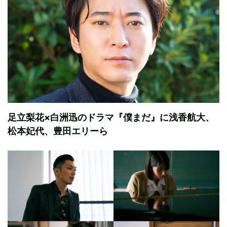
足立梨花×白洲迅のドラマ『僕まだ』に浅香航大、
松本妃代、豊田エリーら