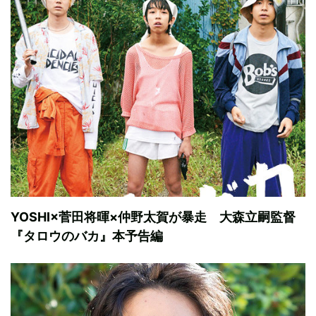
YOSHI×菅田将暉×仲野太賀が暴走 大森立嗣監督
『タロウのバカ』本予告編