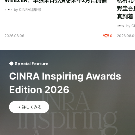
WEEZER、単独来日公演を来年2月に開催
松村北
野圭吾
by CINRA編集部
真到着
by 
2026.08.06
0
2026.08.0
Special Feature
CINRA Inspiring Awards
Edition 2026
詳しくみる