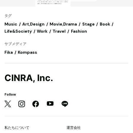
タグ
Music
Art,Design
Movie,Drama
Stage
Book
Life&Society
Work
Travel
Fashion
サブメディア
Fika
Kompass
CINRA, Inc.
Follow
私たちについて
運営会社