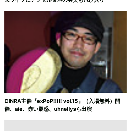
CINRA主催『exPoP!!!!! vol.15』（入場無料）開
催、aie、赤い疑惑、uhnellysら出演