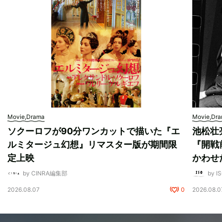
Movie,Drama
Movie,Dr
ソクーロフが90分ワンカットで描いた『エ
池松壮
ルミタージュ幻想』リマスター版が期間限
『開戦
定上映
かわせ
by CINRA編集部
by I
2026.08.07
0
2026.08.0