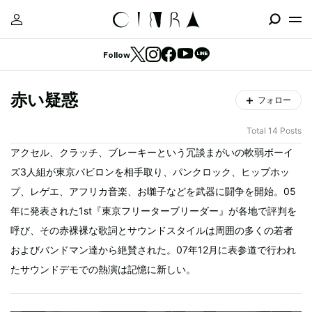
Follow
赤い疑惑
フォロー
Total 14 Posts
アクセル、クラッチ、ブレーキーという冗談まがいの軟弱ボーイ
ズ3人組が東京バビロンを相手取り、パンクロック、ヒップホッ
プ、レゲエ、アフリカ音楽、お囃子などを武器に闘争を開始。05
年に発表された1st『東京フリーターブリーダー』が各地で評判を
呼び、その赤裸裸な歌詞とサウンドスタイルは周囲の多くの若者
およびバンドマン達から絶賛された。07年12月に表参道で行われ
たサウンドデモでの熱演は記憶に新しい。