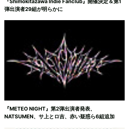
『Shimokitazawa Indie Fanclub』開催決定＆第1
弾出演者29組が明らかに
『METEO NIGHT』第2弾出演者発表、
NATSUMEN、サ上とロ吉、赤い疑惑ら6組追加