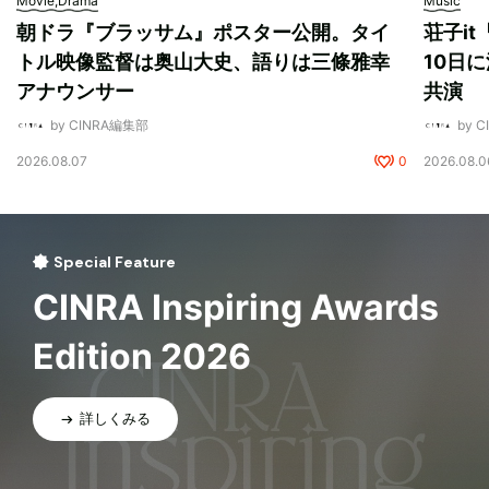
Movie,Drama
Music
朝ドラ『ブラッサム』ポスター公開。タイ
荘子i
トル映像監督は奥山大史、語りは三條雅幸
10日に
アナウンサー
共演
by CINRA編集部
by 
2026.08.07
0
2026.08.0
Special Feature
CINRA Inspiring Awards
Edition 2026
詳しくみる