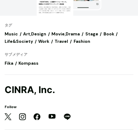
タグ
Music
Art,Design
Movie,Drama
Stage
Book
Life&Society
Work
Travel
Fashion
サブメディア
Fika
Kompass
CINRA, Inc.
Follow