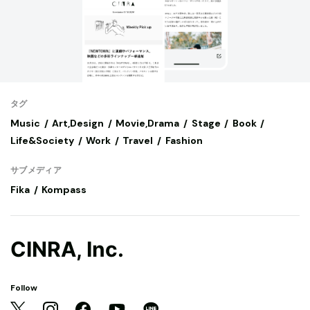
タグ
Music
Art,Design
Movie,Drama
Stage
Book
Life&Society
Work
Travel
Fashion
サブメディア
Fika
Kompass
CINRA, Inc.
Follow