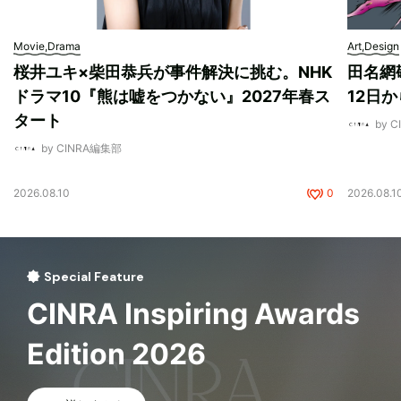
Movie,Drama
Art,Design
桜井ユキ×柴田恭兵が事件解決に挑む。NHK
田名網敬
ドラマ10『熊は嘘をつかない』2027年春ス
12日
タート
by 
by CINRA編集部
2026.08.10
0
2026.08.1
Special Feature
CINRA Inspiring Awards
Edition 2026