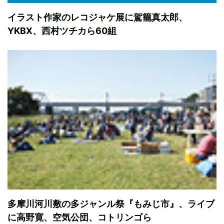
イラスト作家のレコジャケ展に駕籠真太郎、
YKBX、西村ツチカら60組
多摩川河川敷の多ジャンル祭『もみじ市』、ライブ
に高野寛、空気公団、コトリンゴら