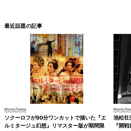
最近話題の記事
Movie,Drama
Movie,Dr
ソクーロフが90分ワンカットで描いた『エ
池松壮
ルミタージュ幻想』リマスター版が期間限
『開戦