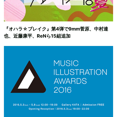
『オハラ☆ブレイク』第4弾で9mm菅原、中村達
也、近藤康平、ReNら15組追加