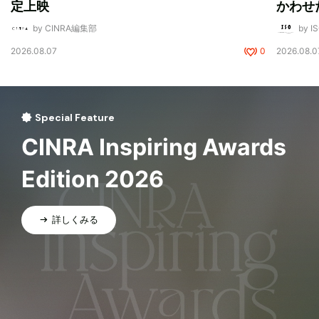
定上映
かわせ
by CINRA編集部
by I
2026.08.07
0
2026.08.0
Special Feature
CINRA Inspiring Awards
Edition 2026
詳しくみる