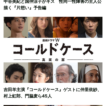
中谷美紀と国仲涼子がキス 性同一性障害の主人公
描く『片想い』予告編
吉田羊主演『コールドケース』ゲストに仲里依紗、
村上虹郎、門脇麦ら45人