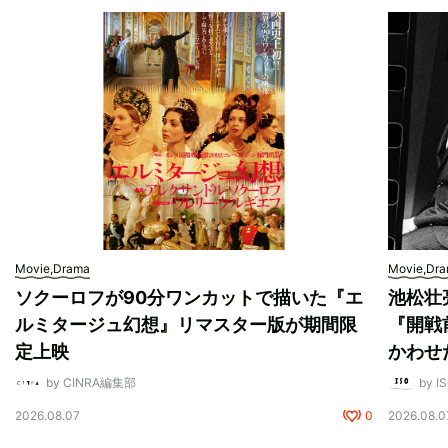
Movie,Drama
Movie,Dr
ソクーロフが90分ワンカットで描いた『エ
池松壮
ルミタージュ幻想』リマスター版が期間限
『開戦
定上映
かわせ
by CINRA編集部
by I
2026.08.07
0
2026.08.0