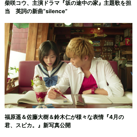
柴咲コウ、主演ドラマ『坂の途中の家』主題歌を担
当 英詞の新曲“silence”
福原遥＆佐藤大樹＆鈴木仁が様々な表情『4月の
君、スピカ。』新写真公開