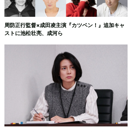
周防正行監督×成田凌主演『カツベン！』追加キャ
ストに池松壮亮、成河ら