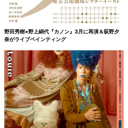
野田秀樹×野上絹代『カノン』3月に再演＆荻野夕
奈がライブペインティング