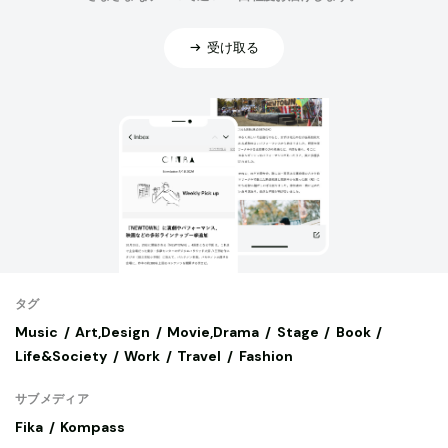
受け取る
タグ
Music
Art,Design
Movie,Drama
Stage
Book
Life&Society
Work
Travel
Fashion
サブメディア
Fika
Kompass