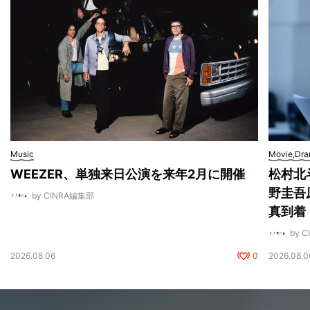
Music
Movie,Dr
WEEZER、単独来日公演を来年2月に開催
松村北
野圭吾
by CINRA編集部
真到着
by 
2026.08.06
0
2026.08.0