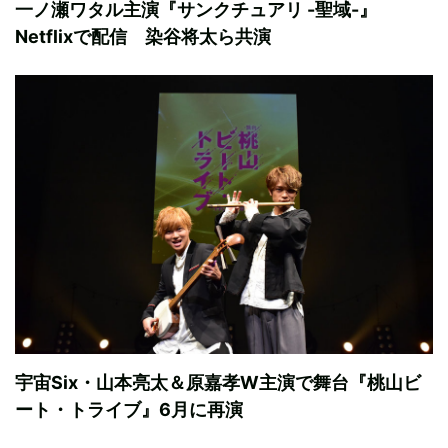
一ノ瀬ワタル主演『サンクチュアリ -聖域-』
Netflixで配信 染谷将太ら共演
宇宙Six・山本亮太＆原嘉孝W主演で舞台『桃山ビ
ート・トライブ』6月に再演