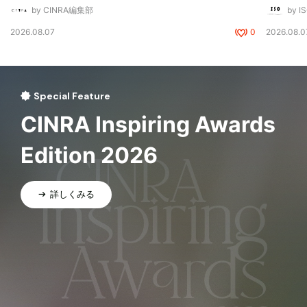
by CINRA編集部
by I
2026.08.07
0
2026.08.0
Special Feature
CINRA Inspiring Awards
Edition 2026
詳しくみる