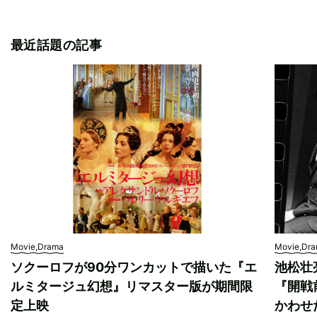
最近話題の記事
Movie,Drama
Movie,Dr
ソクーロフが90分ワンカットで描いた『エ
池松壮
ルミタージュ幻想』リマスター版が期間限
『開戦
定上映
かわせ