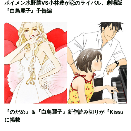
ボイメン水野勝VS小林豊が恋のライバル、劇場版
『白鳥麗子』予告編
『のだめ』＆『白鳥麗子』新作読み切りが『Kiss』
に掲載