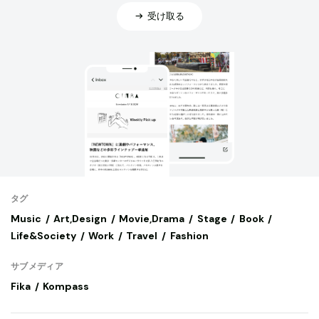
受け取る
タグ
Music
Art,Design
Movie,Drama
Stage
Book
Life&Society
Work
Travel
Fashion
サブメディア
Fika
Kompass