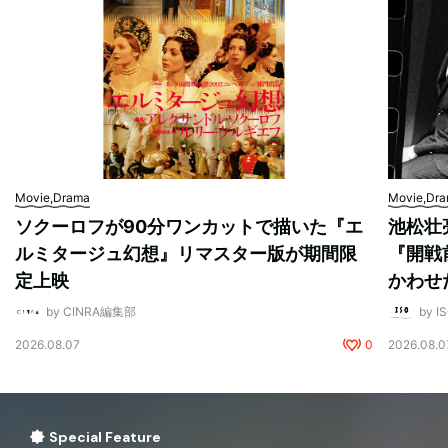
Movie,Drama
Movie,Dr
ソクーロフが90分ワンカットで描いた『エ
池松壮
ルミタージュ幻想』リマスター版が期間限
『開戦
定上映
かわせ
by CINRA編集部
by I
2026.08.07
0
2026.08.0
Special Feature