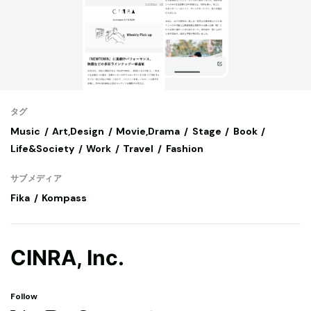
タグ
Music
Art,Design
Movie,Drama
Stage
Book
Life&Society
Work
Travel
Fashion
サブメディア
Fika
Kompass
CINRA, Inc.
Follow