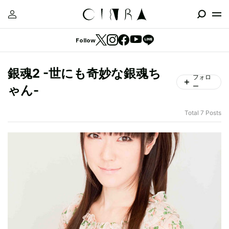
Follow
銀魂2 -世にも奇妙な銀魂ち
フォロ
ー
ゃん-
Total 7 Posts