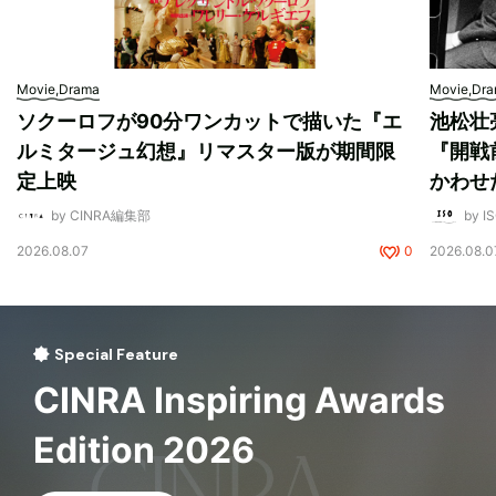
Movie,Drama
Movie,Dr
ソクーロフが90分ワンカットで描いた『エ
池松壮
ルミタージュ幻想』リマスター版が期間限
『開戦
定上映
かわせ
by CINRA編集部
by I
2026.08.07
0
2026.08.0
Special Feature
CINRA Inspiring Awards
Edition 2026