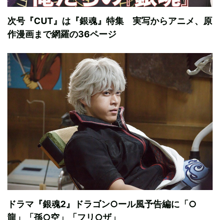
次号『CUT』は『銀魂』特集 実写からアニメ、原
作漫画まで網羅の36ページ
ドラマ『銀魂2』ドラゴン○ール風予告編に「○
龍」「孫○空」「フリ○ザ」