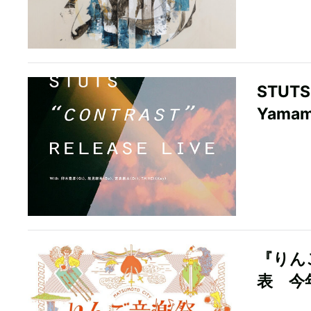
STUT
Yama
『りん
表 今