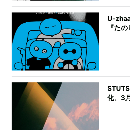
U-zh
『たの
STUT
化、3