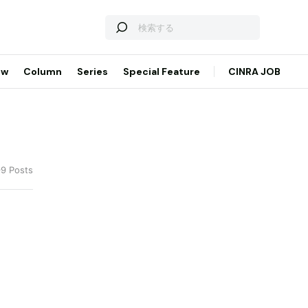
ew
Column
Series
Special Feature
CINRA JOB
99 Posts