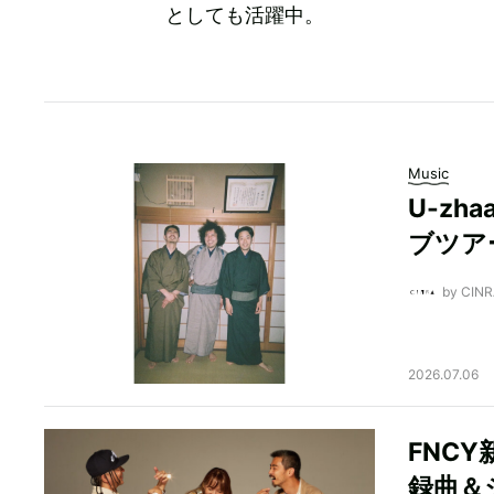
としても活躍中。
Music
U-zh
ブツア
by CI
2026.07.06
FNCY
録曲＆