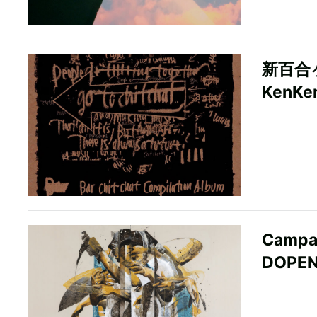
新百合ヶ
KenK
Camp
DOPE