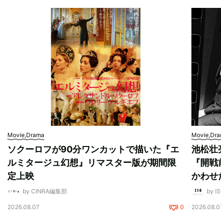
Movie,Drama
Movie,Dr
ソクーロフが90分ワンカットで描いた『エ
池松壮
ルミタージュ幻想』リマスター版が期間限
『開戦
定上映
かわせ
by CINRA編集部
by I
2026.08.07
0
2026.08.0