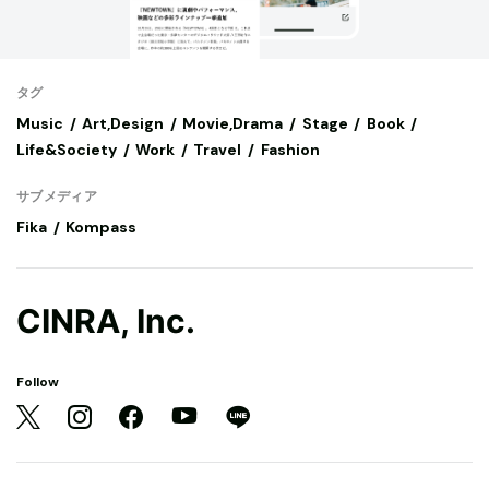
タグ
Music
Art,Design
Movie,Drama
Stage
Book
Life&Society
Work
Travel
Fashion
サブメディア
Fika
Kompass
CINRA, Inc.
Follow