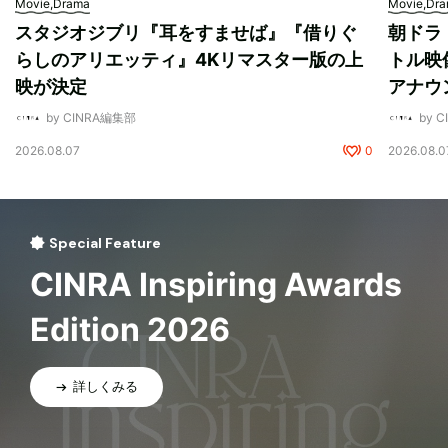
Movie,Drama
Movie,Dr
スタジオジブリ『耳をすませば』『借りぐ
朝ドラ
らしのアリエッティ』4Kリマスター版の上
トル映
映が決定
アナウ
by CINRA編集部
by 
2026.08.07
0
2026.08.0
Special Feature
CINRA Inspiring Awards
Edition 2026
詳しくみる