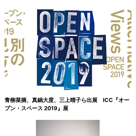
青柳菜摘、真鍋大度、三上晴子ら出展 ICC『オー
プン・スペース 2019』展