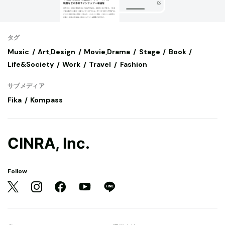
タグ
Music
Art,Design
Movie,Drama
Stage
Book
Life&Society
Work
Travel
Fashion
サブメディア
Fika
Kompass
CINRA, Inc.
Follow