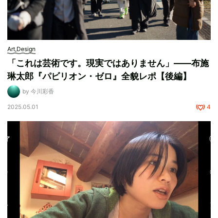
Art,Design
「これは芸術です。現実ではありません」——布施
琳太郎『パビリオン・ゼロ』全貌レポ【後編】
by 今川彩香
2025.05.01
4