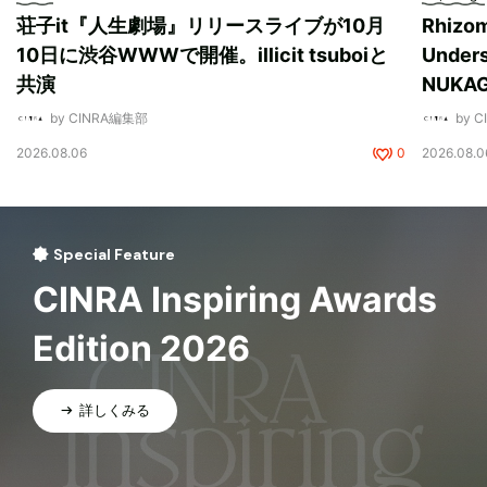
荘子it『人生劇場』リリースライブが10月
Rhizo
10日に渋谷WWWで開催。illicit tsuboiと
Unde
共演
NUK
by CINRA編集部
by 
2026.08.06
0
2026.08.0
Special Feature
CINRA Inspiring Awards
Edition 2026
詳しくみる