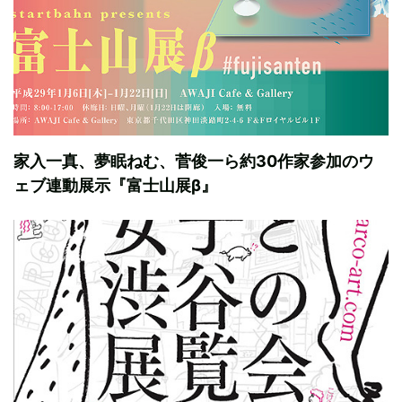
家入一真、夢眠ねむ、菅俊一ら約30作家参加のウ
ェブ連動展示『富士山展β』