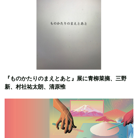
『ものかたりのまえとあと』展に青柳菜摘、三野
新、村社祐太朗、清原惟