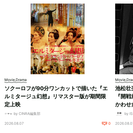
Movie,Drama
Movie,Dr
ソクーロフが90分ワンカットで描いた『エ
池松壮
ルミタージュ幻想』リマスター版が期間限
『開戦
定上映
かわせ
by CINRA編集部
by I
2026.08.07
0
2026.08.0