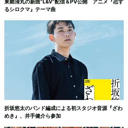
東郷清丸の新曲“L&V”配信＆PV公開 アニメ『恋す
るシロクマ』テーマ曲
折坂悠太のバンド編成による初スタジオ音源『ざわ
めき』、井手健介ら参加