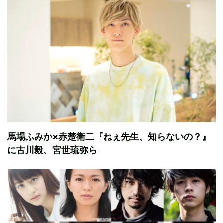
馬場ふみか×赤楚衛二『ねぇ先生、知らないの？』
に古川毅、宮世琉弥ら