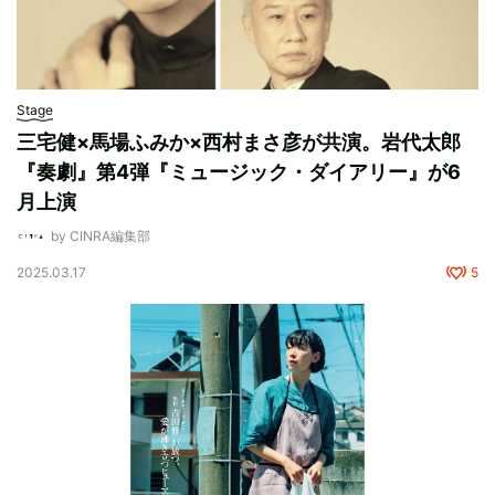
Stage
三宅健×馬場ふみか×西村まさ彦が共演。岩代太郎
『奏劇』第4弾『ミュージック・ダイアリー』が6
月上演
by CINRA編集部
2025.03.17
5