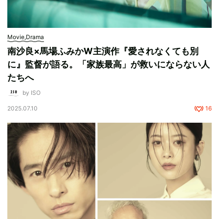
Movie,Drama
南沙良×馬場ふみかW主演作『愛されなくても別
に』監督が語る。「家族最高」が救いにならない人
たちへ
by ISO
2025.07.10
16