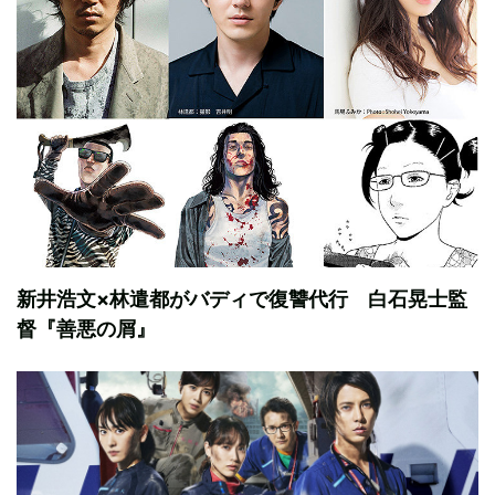
新井浩文×林遣都がバディで復讐代行 白石晃士監
督『善悪の屑』