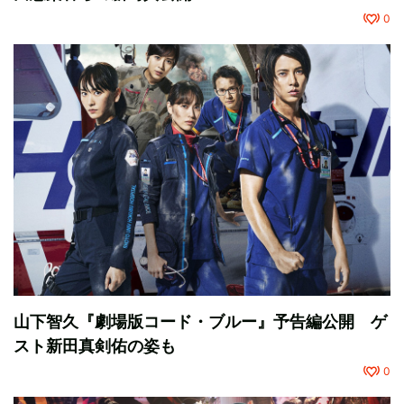
0
山下智久『劇場版コード・ブルー』予告編公開 ゲ
スト新田真剣佑の姿も
0