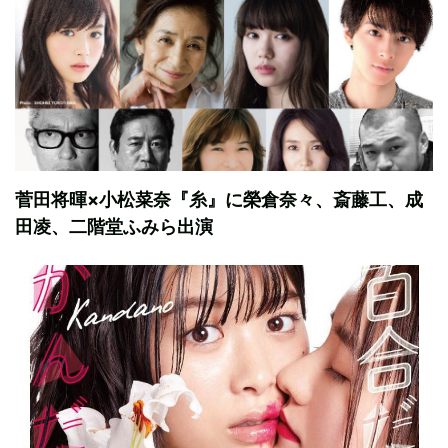
菅田将暉×小松菜奈『糸』に榮倉奈々、斎藤工、成
田凌、二階堂ふみら出演