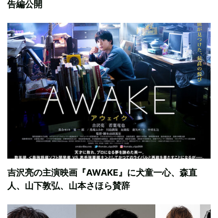
告編公開
吉沢亮の主演映画『AWAKE』に犬童一心、森直
人、山下敦弘、山本さほら賛辞