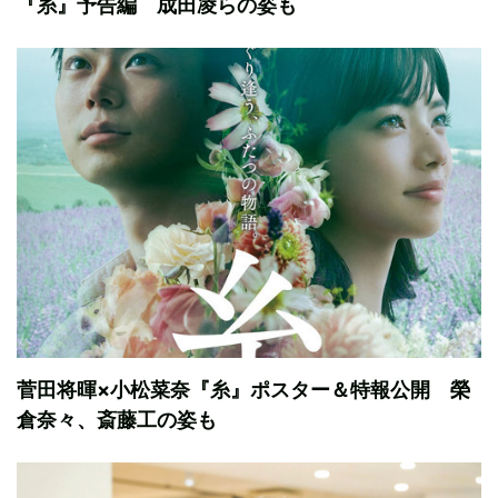
『糸』予告編 成田凌らの姿も
菅田将暉×小松菜奈『糸』ポスター＆特報公開 榮
倉奈々、斎藤工の姿も