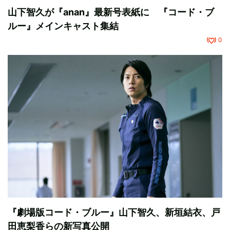
山下智久が『anan』最新号表紙に 『コード・ブ
ルー』メインキャスト集結
0
『劇場版コード・ブルー』山下智久、新垣結衣、戸
田恵梨香らの新写真公開