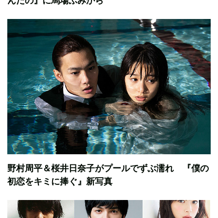
んだの』に馬場ふみから
野村周平＆桜井日奈子がプールでずぶ濡れ 『僕の
初恋をキミに捧ぐ』新写真