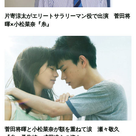
片寄涼太がエリートサラリーマン役で出演 菅田将
暉×小松菜奈『糸』
菅田将暉と小松菜奈が額を重ねて涙 瀬々敬久