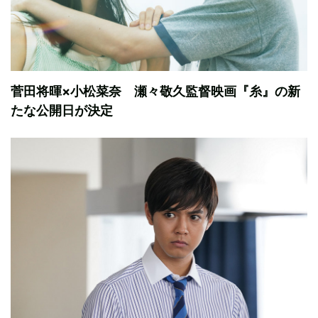
菅田将暉×小松菜奈 瀬々敬久監督映画『糸』の新
たな公開日が決定