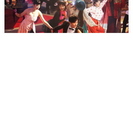
香取慎吾＆草彅剛＆稲垣吾郎がダンスフロアに集
う 映画『クソ野郎』新写真
0