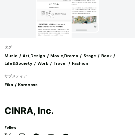
タグ
Music
Art,Design
Movie,Drama
Stage
Book
Life&Society
Work
Travel
Fashion
サブメディア
Fika
Kompass
CINRA, Inc.
Follow