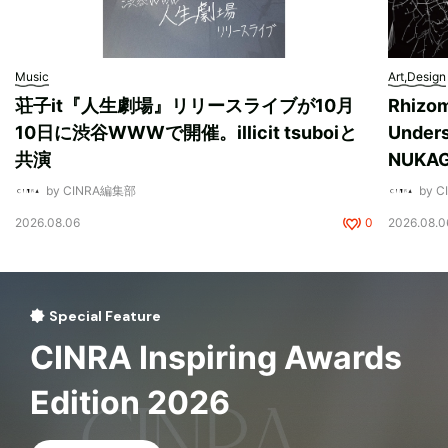
Music
Art,Design
荘子it『人生劇場』リリースライブが10月
Rhizo
10日に渋谷WWWで開催。illicit tsuboiと
Unde
共演
NUK
by CINRA編集部
by 
2026.08.06
0
2026.08.0
Special Feature
CINRA Inspiring Awards
Edition 2026