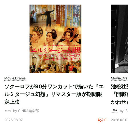
Movie,Drama
Movie,Dr
ソクーロフが90分ワンカットで描いた『エ
池松壮
ルミタージュ幻想』リマスター版が期間限
『開戦
定上映
かわせ
by CINRA編集部
by I
2026.08.07
0
2026.08.0