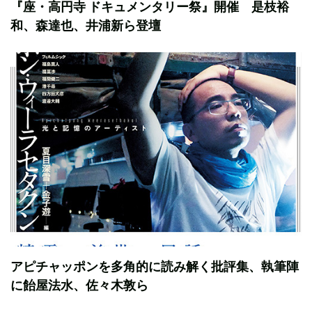
『座・高円寺 ドキュメンタリー祭』開催 是枝裕
和、森達也、井浦新ら登壇
アピチャッポンを多角的に読み解く批評集、執筆陣
に飴屋法水、佐々木敦ら