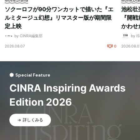
Movie,Drama
Movie,Dr
ソクーロフが90分ワンカットで描いた『エ
池松壮
ルミタージュ幻想』リマスター版が期間限
『開戦
定上映
かわせ
by CINRA編集部
by I
2026.08.07
0
2026.08.0
Special Feature
CINRA Inspiring Awards
Edition 2026
詳しくみる