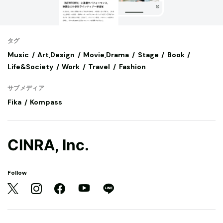
タグ
Music
Art,Design
Movie,Drama
Stage
Book
Life&Society
Work
Travel
Fashion
サブメディア
Fika
Kompass
CINRA, Inc.
Follow