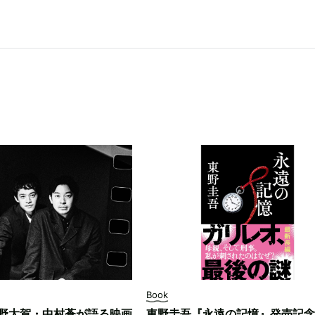
Book
野太賀・中村蒼が語る映画
東野圭吾『永遠の記憶』発売記念