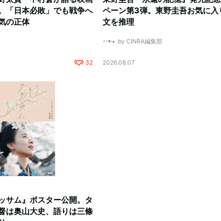
。「日本必敗」でも戦争へ
ペーン第3弾。東野圭吾お気に入
気の正体
文を推理
by CINRA編集部
32
2026.08.07
ッサム』ポスター公開。タ
督は奥山大史、語りは三條