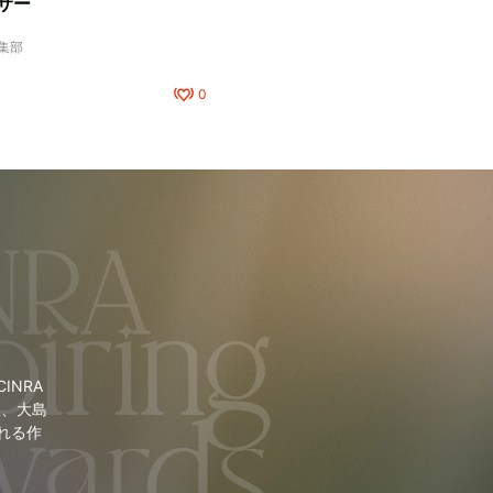
サー
編集部
0
NRA
里、大島
れる作