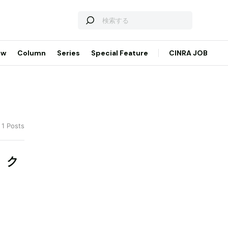
ew
Column
Series
Special Feature
CINRA JOB
 1 Posts
 ク