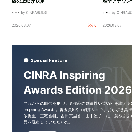
版の上映が決定
雅幸アナウン
by CINRA編集部
by CINRA
2026.08.07
0
2026.08.07
Special Feature
CINRA Inspiring
Awards Edition 2026
これからの時代を形づくる作品の創造性や芸術性を讃えるCI
Inspiring Awards。審査員6名（朝井リョウ、おかざき真
依提亜、三宅香帆、吉田恵里香、山中遥子）に、意欲あふ
品を選出していただいた。