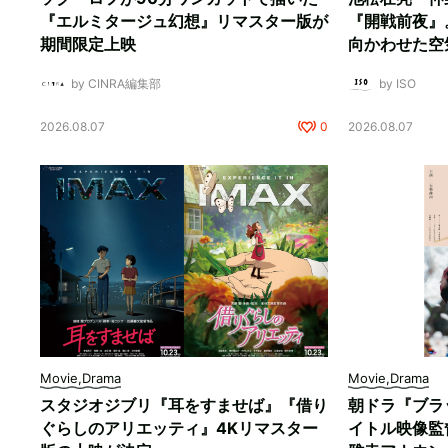
『エルミタージュ幻想』リマスター版が
『開戦前夜』
期間限定上映
向かわせた空
by CINRA編集部
by ISO
2026.08.07
0
2026.08.07
Movie,Drama
Movie,Drama
スタジオジブリ『耳をすませば』『借り
朝ドラ『ブラ
ぐらしのアリエッティ』4Kリマスター
イトル映像監