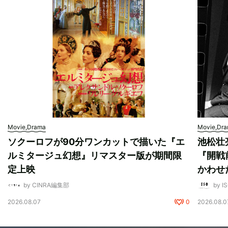
Movie,Drama
Movie,Dr
ソクーロフが90分ワンカットで描いた『エ
池松壮
ルミタージュ幻想』リマスター版が期間限
『開戦
定上映
かわせ
by CINRA編集部
by I
2026.08.07
0
2026.08.0