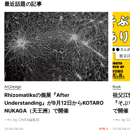
最近話題の記事
Art,Design
Book
Rhizomatiksの個展『After
祖父江
Understanding』が9月12日からKOTARO
『そぶ
NUKAGA（天王洲）で開催
で開催
by CINRA編集部
by 
2026.08.06
0
2026.08.0