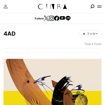
Follow
4AD
フォロー
Total 4 Posts