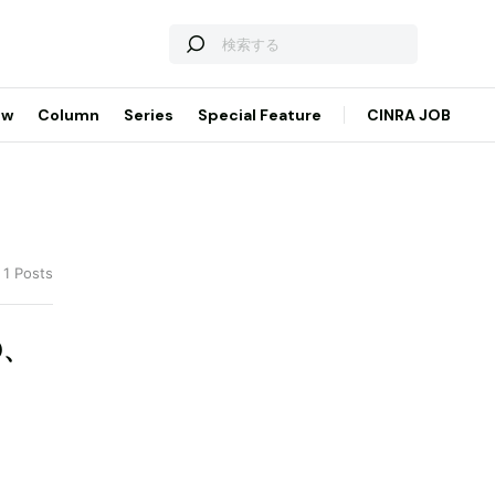
ew
Column
Series
Special Feature
CINRA JOB
 1 Posts
O、