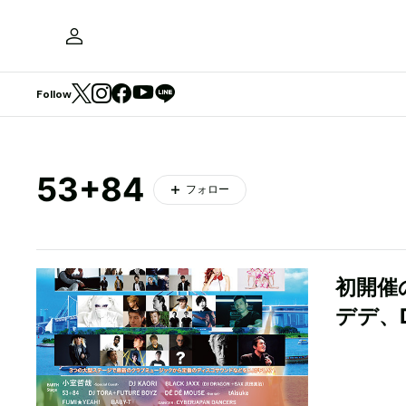
Follow
53+84
フォロー
初開催
デデ、D