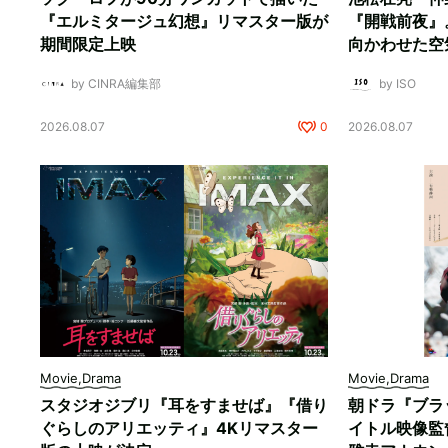
『エルミタージュ幻想』リマスター版が
『開戦前夜』
期間限定上映
向かわせた空
by CINRA編集部
by ISO
2026.08.07
0
2026.08.07
Movie,Drama
Movie,Drama
スタジオジブリ『耳をすませば』『借り
朝ドラ『ブラ
ぐらしのアリエッティ』4Kリマスター
イトル映像監