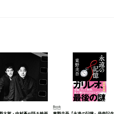
Book
野太賀・中村蒼が語る映画
東野圭吾『永遠の記憶』発売記念