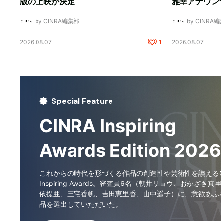
版の上映が決定
雅幸アナウン
by CINRA編集部
by CINRA
2026.08.07
1
2026.08.07
Special Feature
CINRA Inspiring
Awards Edition 2026
これからの時代を形づくる作品の創造性や芸術性を讃えるCI
Inspiring Awards。審査員6名（朝井リョウ、おかざき真
依提亜、三宅香帆、吉田恵里香、山中遥子）に、意欲あふ
品を選出していただいた。