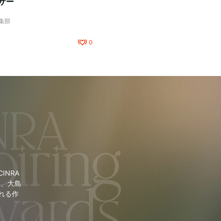
サー
編集部
0
NRA
里、大島
れる作