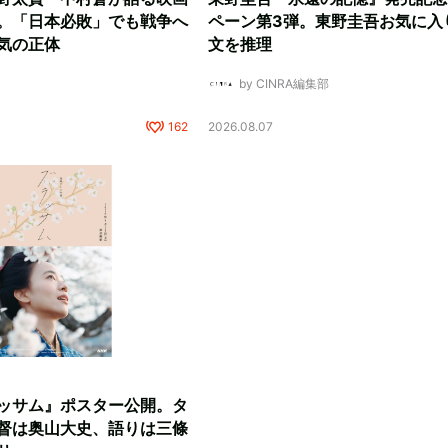
。「日本必敗」でも戦争へ
ペーン第3弾。東野圭吾お気に入
気の正体
文を推理
by CINRA編集部
162
2026.08.07
ッサム』ポスター公開。タ
督は奥山大史、語りは三條