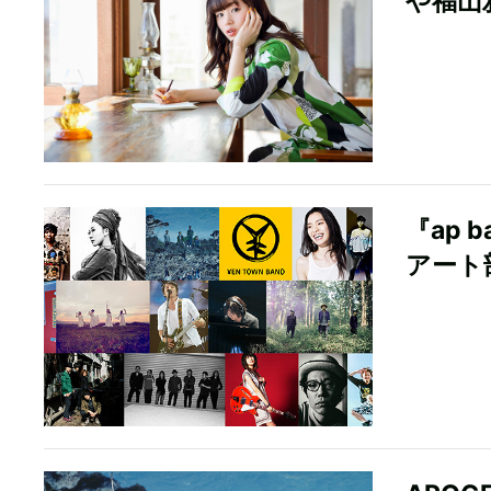
や福山
『ap 
アート