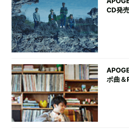
APO
CD発
APOG
ボ曲＆