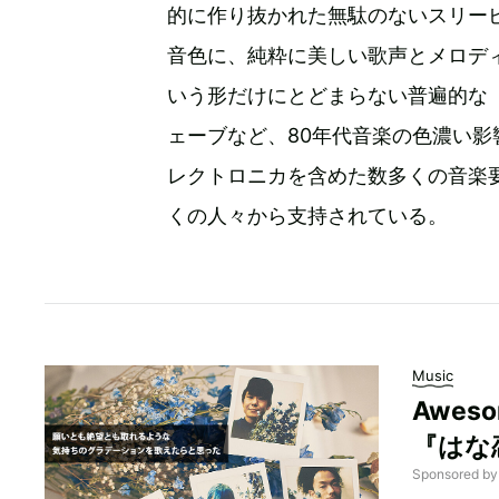
的に作り抜かれた無駄のないスリー
音色に、純粋に美しい歌声とメロデ
いう形だけにとどまらない普遍的な
ェーブなど、80年代音楽の色濃い
レクトロニカを含めた数多くの音楽
くの人々から支持されている。
Music
Awes
『はな
Sponsored b