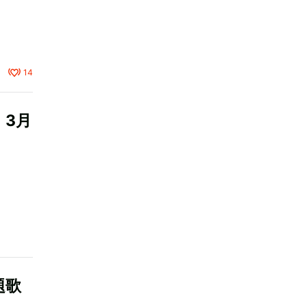
14
』3月
題歌