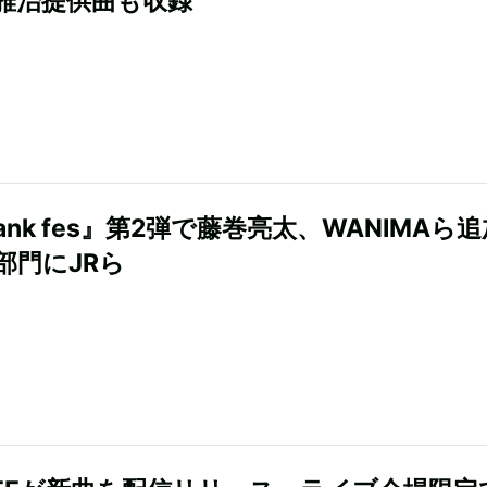
雅治提供曲も収録
bank fes』第2弾で藤巻亮太、WANIMAら
部門にJRら