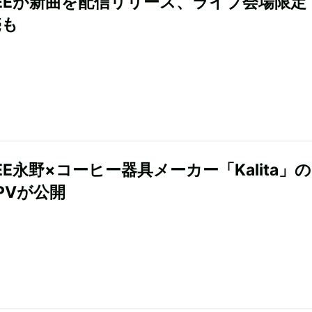
GEEが新曲を配信リリース、ライブ会場限定
売も
EE永野×コーヒー器具メーカー「Kalita」
PVが公開