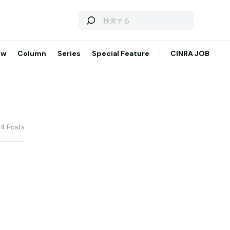
ew
Column
Series
Special Feature
CINRA JOB
14 Posts