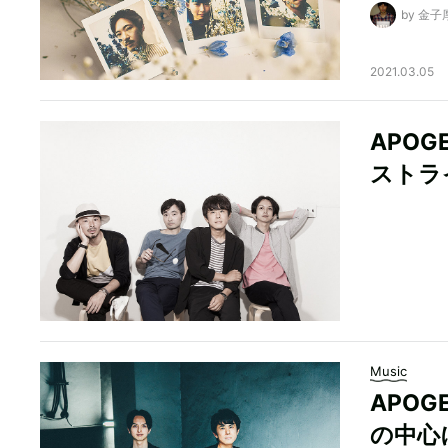
by 金子
2021.03.05
APO
ストラ
Music
APO
の中心