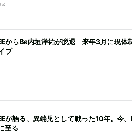
厚武
GEEからBa内垣洋祐が脱退 来年3月に現体
イブ
GEEが語る、異端児として戦った10年。今、
に至る