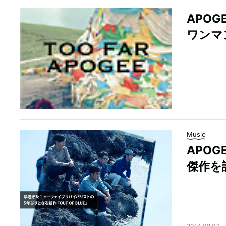
APO
ワンマ
Music
APO
傑作を