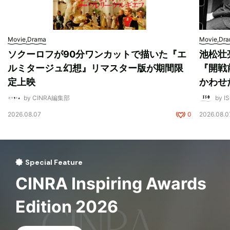
Movie,Drama
Movie,Dr
ソクーロフが90分ワンカットで描いた『エ
池松壮
ルミタージュ幻想』リマスター版が期間限
『開戦
定上映
かわせ
by CINRA編集部
by I
2026.08.07
0
2026.08.0
Special Feature
CINRA Inspiring Awards
Edition 2026