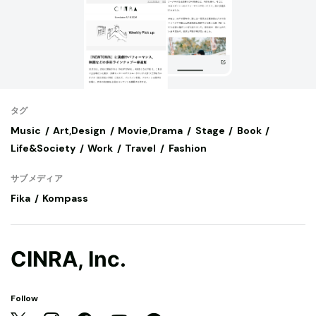
タグ
Music
Art,Design
Movie,Drama
Stage
Book
Life&Society
Work
Travel
Fashion
サブメディア
Fika
Kompass
CINRA, Inc.
Follow