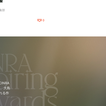
着
編集部
0
NRA
里、大島
れる作