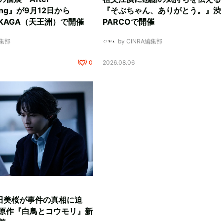
ding』が9月12日から
『そぶちゃん、ありがとう。』渋
NUKAGA（天王洲）で開催
PARCOで開催
編集部
by CINRA編集部
0
2026.08.06
田美桜が事件の真相に迫
原作『白鳥とコウモリ』新