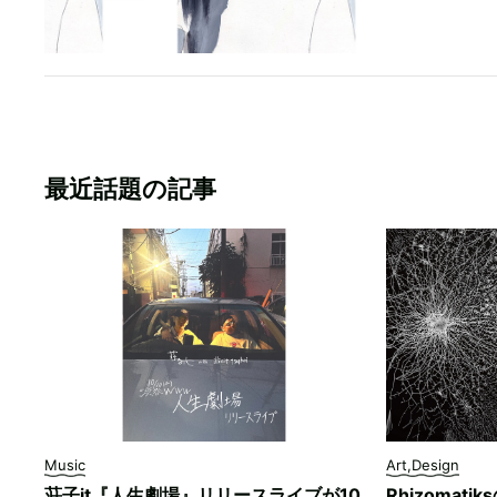
最近話題の記事
Music
Art,Design
荘子it『人生劇場』リリースライブが10
Rhizomati