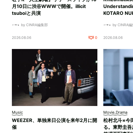
月10日に渋谷WWWで開催。illicit
Understan
tsuboiと共演
KOTARO 
by CINRA編集部
by CINRA
2026.08.06
0
2026.08.06
Music
Movie,Drama
WEEZER、単独来日公演を来年2月に開
松村北斗×今
催
る。東野圭吾