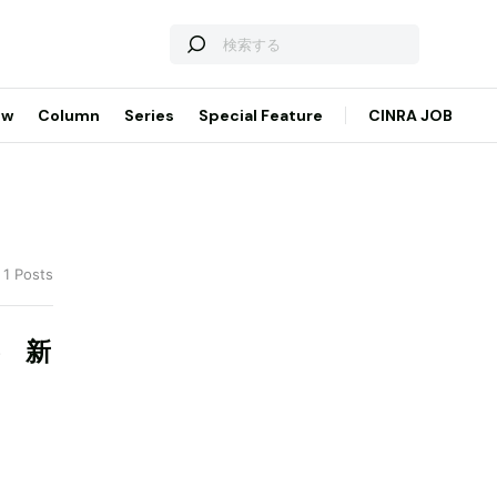
ew
Column
Series
Special Feature
CINRA JOB
 1 Posts
影 新