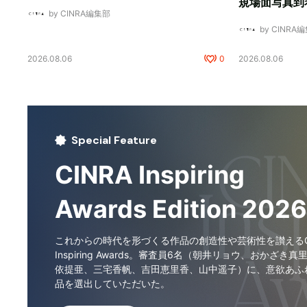
規場面写真到
by CINRA編集部
by CINRA
2026.08.06
0
2026.08.06
Special Feature
CINRA Inspiring
Awards Edition 2026
これからの時代を形づくる作品の創造性や芸術性を讃えるCI
Inspiring Awards。審査員6名（朝井リョウ、おかざき真
依提亜、三宅香帆、吉田恵里香、山中遥子）に、意欲あふ
品を選出していただいた。