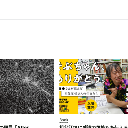
Book
ksの個展『After
祖父江慎に感謝の気持ちを伝える