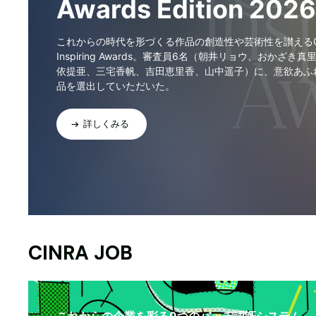
Awards Edition 2026
これからの時代を形づくる作品の創造性や芸術性を讃えるCI
Inspiring Awards。審査員6名（朝井リョウ、おかざき真
依提亜、三宅香帆、吉田恵里香、山中遥子）に、意欲あふ
品を選出していただいた。
詳しくみる
CINRA JOB
これからの企業を彩る9つのバッヂ認証システム