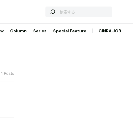
ew
Column
Series
Special Feature
CINRA JOB
 1 Posts