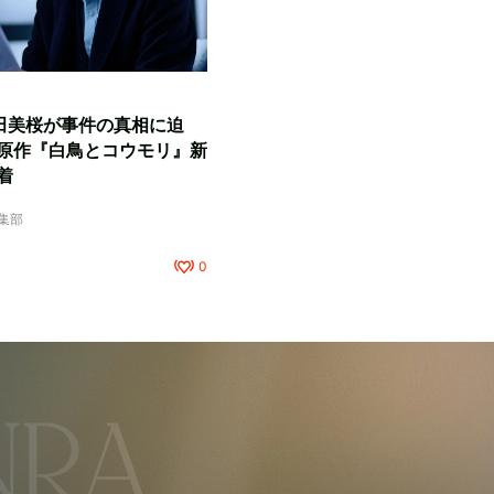
田美桜が事件の真相に迫
原作『白鳥とコウモリ』新
着
編集部
0