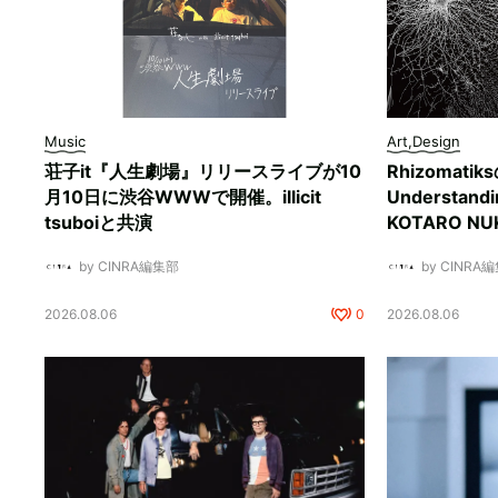
Music
Art,Design
荘子it『人生劇場』リリースライブが10
Rhizomati
月10日に渋谷WWWで開催。illicit
Understan
tsuboiと共演
KOTARO 
by CINRA編集部
by CINRA
2026.08.06
0
2026.08.06