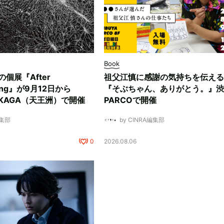
Book
ksの個展『After
祖父江慎に感謝の気持ちを伝える
ding』が9月12日から
『そぶちゃん、ありがとう。』渋
NUKAGA（天王洲）で開催
PARCOで開催
編集部
by CINRA編集部
0
2026.08.06