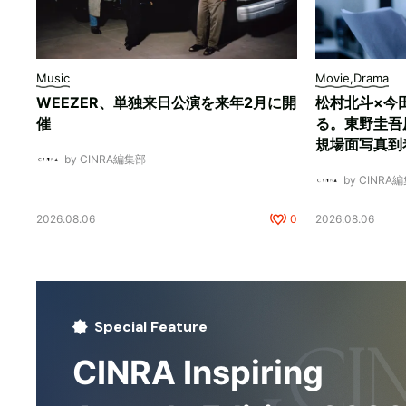
Music
Movie,Drama
WEEZER、単独来日公演を来年2月に開
松村北斗×今
催
る。東野圭吾
規場面写真到
by CINRA編集部
by CINRA
2026.08.06
0
2026.08.06
Special Feature
CINRA Inspiring