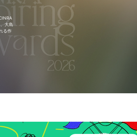
NRA
里、大島
れる作