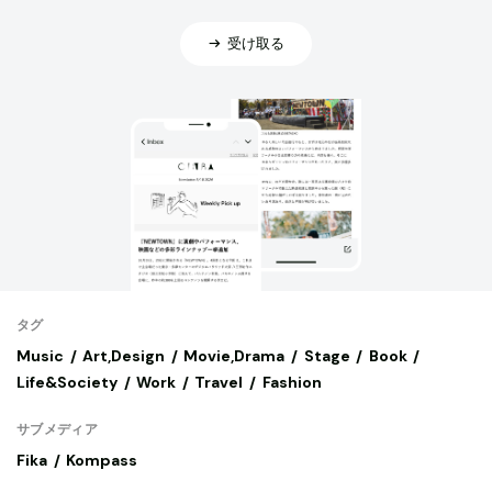
受け取る
タグ
Music
Art,Design
Movie,Drama
Stage
Book
Life&Society
Work
Travel
Fashion
サブメディア
Fika
Kompass