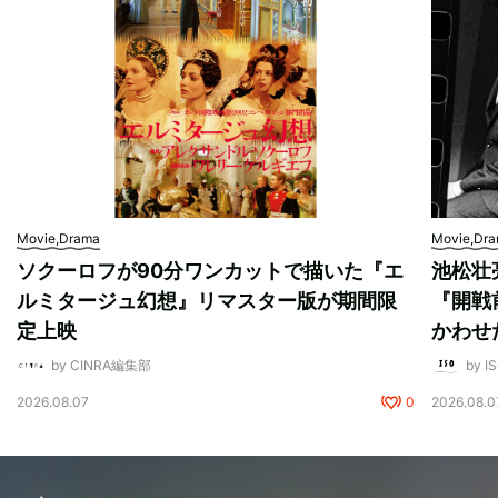
Movie,Drama
Movie,Dr
ソクーロフが90分ワンカットで描いた『エ
池松壮
ルミタージュ幻想』リマスター版が期間限
『開戦
定上映
かわせ
by CINRA編集部
by I
2026.08.07
0
2026.08.0