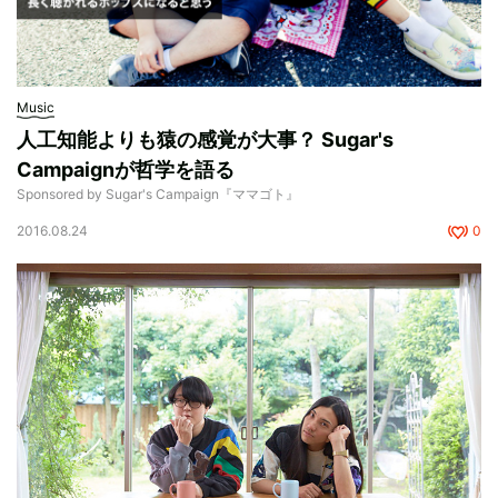
Music
人工知能よりも猿の感覚が大事？ Sugar's
Campaignが哲学を語る
Sponsored by Sugar's Campaign『ママゴト』
2016.08.24
0