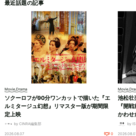
最近話題の記事
Movie,Drama
Movie,Dr
ソクーロフが90分ワンカットで描いた『エ
池松壮
ルミタージュ幻想』リマスター版が期間限
『開戦
定上映
かわせ
by CINRA編集部
by I
2026.08.07
0
2026.08.0