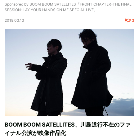
Sponsored by BOOM BOOM SATELLITES『FRONT CHAPTER-THE FINAL
SESSION-LAY YOUR HANDS ON ME SPECIAL LIVE』
2018.03.13
3
BOOM BOOM SATELLITES、川島道行不在のファ
イナル公演が映像作品化