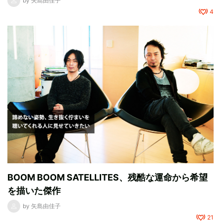
by
矢島由佳子
4
BOOM BOOM SATELLITES、残酷な運命から希望
を描いた傑作
by
矢島由佳子
21