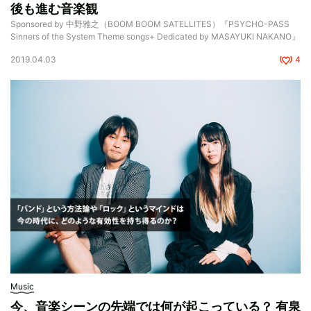
後も進む音楽観
Sponsored by 中野雅之（BOOM BOOM SATELLITES）『PSYCHO-PASS
Sinners of the System Theme songs+ Dedicated by MASAYUKI NAKANO』
2019.04.03
4
Music
今、音楽シーンの先端では何が起こっている？ 有泉