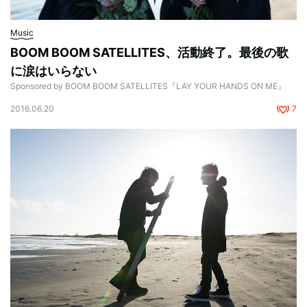
Music
BOOM BOOM SATELLITES、活動終了。最後の歌
に涙はいらない
Sponsored by BOOM BOOM SATELLITES『LAY YOUR HANDS ON ME』
2016.06.20
7