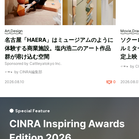
Art,Design
Movie,Dr
名古屋「HAERA」はミュージアムのように
ソクー
体験する商業施設。塩内浩二のアート作品
ルミタ
群が溶け込む空間
定上映
Sponsored by Cattleyatokyo Inc.
by 
by CINRA編集部
2026.08.10
0
2026.08.0
Special Feature
CINRA Inspiring Awards
Edition 2026