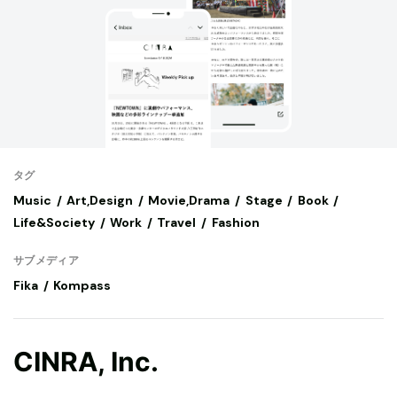
タグ
Music
Art,Design
Movie,Drama
Stage
Book
Life&Society
Work
Travel
Fashion
サブメディア
Fika
Kompass
CINRA, Inc.