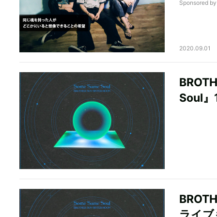
Sponsored 
2020.09.01
BROTH
Sou
BROT
ライブ