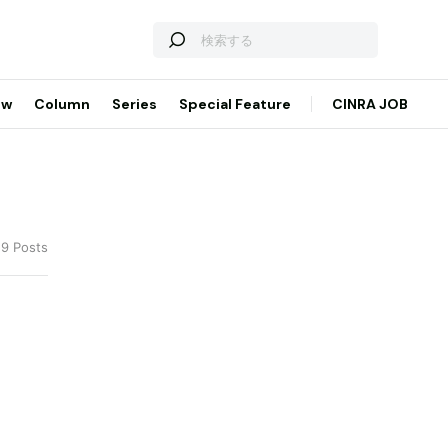
ew
Column
Series
Special Feature
CINRA JOB
19 Posts