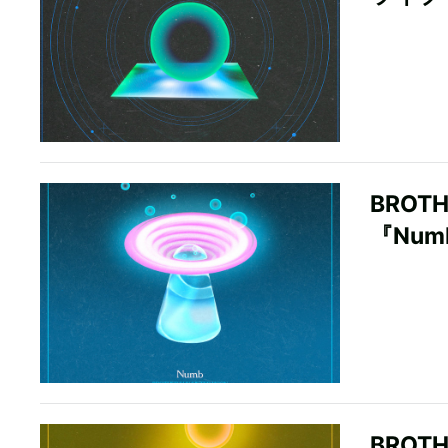
BROT
『Nu
BROTH