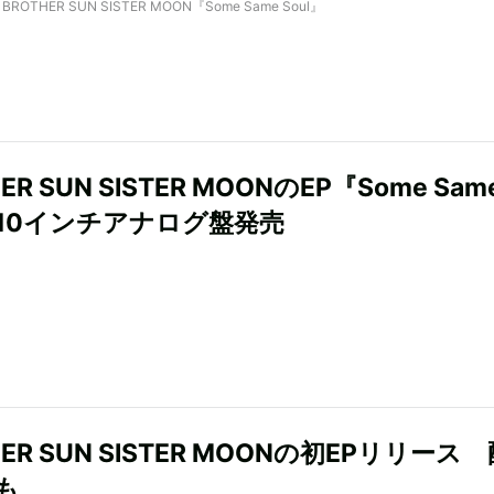
by BROTHER SUN SISTER MOON『Some Same Soul』
ER SUN SISTER MOONのEP『Some Sam
l』10インチアナログ盤発売
HER SUN SISTER MOONの初EPリリース
も