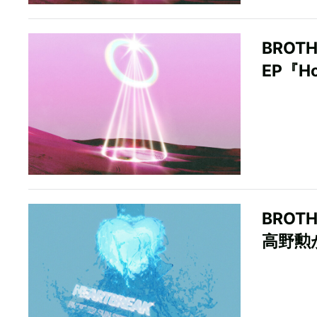
BROTH
EP『H
BROTH
高野勲