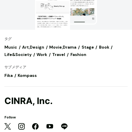
タグ
Music
Art,Design
Movie,Drama
Stage
Book
Life&Society
Work
Travel
Fashion
サブメディア
Fika
Kompass
CINRA, Inc.
Follow