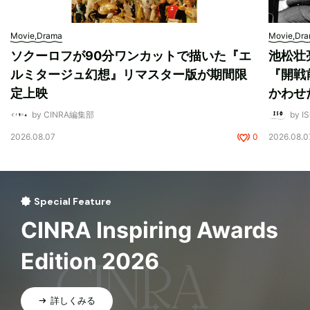
Movie,Drama
Movie,Dr
ソクーロフが90分ワンカットで描いた『エ
池松壮
ルミタージュ幻想』リマスター版が期間限
『開戦
定上映
かわせ
by CINRA編集部
by I
2026.08.07
0
2026.08.0
Special Feature
CINRA Inspiring Awards
Edition 2026
詳しくみる